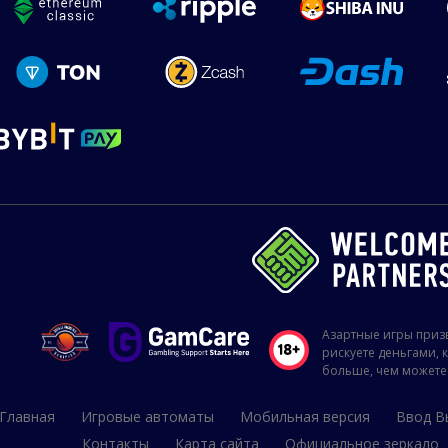
Азартные игры призв
рискуете деньгами, к
больше, чем можете 
Главная
Игровые автоматы
Мобильная версия
Ввод В
Контакты
Карта сайта
Официальное зеркало