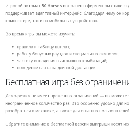
Игровой автомат
50 Horses
выполнен в фирменном стиле ст
поддерживает адаптивный интерфейс, благодаря чему он кор
компьютере, так и на мобильных устройствах.
Во время игры вы можете изучить:
правила и таблицу выплат;
работу бонусных раундов и специальных символов;
частоту выпадения выигрышных комбинаций;
поведение слота на длинной дистанции.
Бесплатная игра без ограничен
Демо-режим не имеет временных ограничений — вы можете 
неограниченное количество раз. Это особенно удобно для н
разобраться в механике, а также для опытных пользователей
Обратите внимание: в бесплатной версии выигрыши носят и