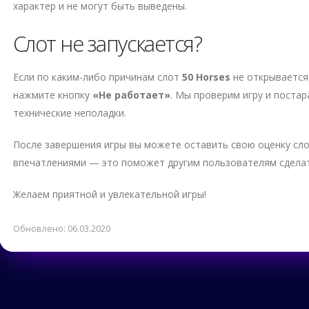
характер и не могут быть выведены.
Слот не запускается?
Если по каким-либо причинам слот
50 Horses
не открывается
нажмите кнопку
«Не работает»
. Мы проверим игру и поста
технические неполадки.
После завершения игры вы можете оставить свою оценку сл
впечатлениями — это поможет другим пользователям сдела
Желаем приятной и увлекательной игры!
Обновлено:
06.03.2020