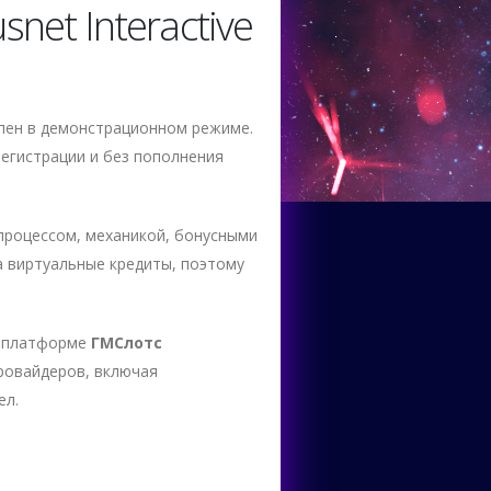
net Interactive
пен в демонстрационном режиме.
егистрации и без пополнения
процессом, механикой, бонусными
а виртуальные кредиты, поэтому
а платформе
ГМСлотс
ровайдеров, включая
ел.