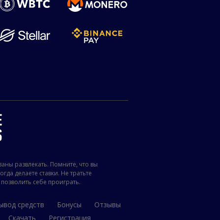
аны развлекать. Помните, что вы
огда делаете ставки. Не тратьте
позволить себе проиграть.
ывод средств
Бонусы
Отзывы
Скачать
Регистрация