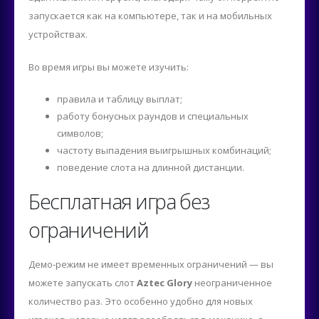
запускается как на компьютере, так и на мобильных
устройствах.
Во время игры вы можете изучить:
правила и таблицу выплат;
работу бонусных раундов и специальных
символов;
частоту выпадения выигрышных комбинаций;
поведение слота на длинной дистанции.
Бесплатная игра без
ограничений
Демо-режим не имеет временных ограничений — вы
можете запускать слот
Aztec Glory
неограниченное
количество раз. Это особенно удобно для новых