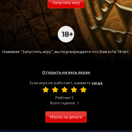
Запустить игру
Нажимая "Запустить игру", вы подтверждаете что Вам есть 18 лет.
Открыть на весь экран
Если игра не работает, нажмите
сюда
Рейтинг
5
Всего оценок:
1
Играть на деньги