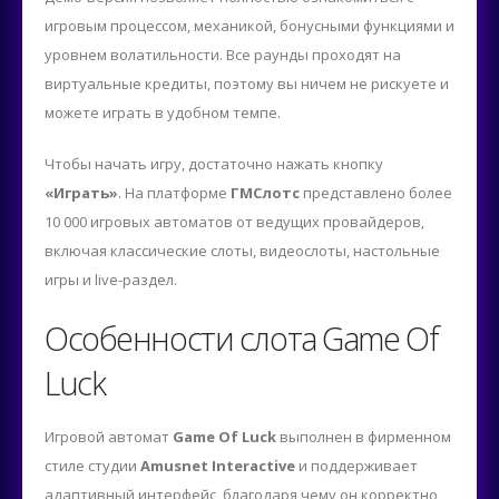
игровым процессом, механикой, бонусными функциями и
уровнем волатильности. Все раунды проходят на
виртуальные кредиты, поэтому вы ничем не рискуете и
можете играть в удобном темпе.
Чтобы начать игру, достаточно нажать кнопку
«Играть»
. На платформе
ГМСлотс
представлено более
10 000 игровых автоматов от ведущих провайдеров,
включая классические слоты, видеослоты, настольные
игры и live-раздел.
Особенности слота Game Of
Luck
Игровой автомат
Game Of Luck
выполнен в фирменном
стиле студии
Amusnet Interactive
и поддерживает
адаптивный интерфейс, благодаря чему он корректно