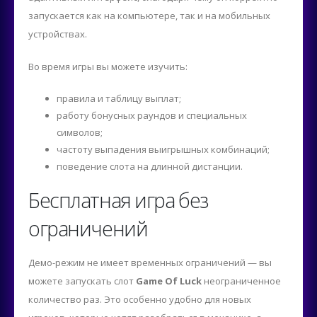
запускается как на компьютере, так и на мобильных
устройствах.
Во время игры вы можете изучить:
правила и таблицу выплат;
работу бонусных раундов и специальных
символов;
частоту выпадения выигрышных комбинаций;
поведение слота на длинной дистанции.
Бесплатная игра без
ограничений
Демо-режим не имеет временных ограничений — вы
можете запускать слот
Game Of Luck
неограниченное
количество раз. Это особенно удобно для новых