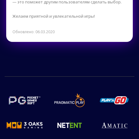
— это поможет другим пользователям сделать выбор.
Желаем приятной и увлекательной игры!
Обновлено:
06.03.2020