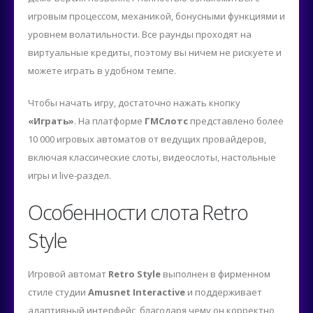
игровым процессом, механикой, бонусными функциями и
уровнем волатильности. Все раунды проходят на
виртуальные кредиты, поэтому вы ничем не рискуете и
можете играть в удобном темпе.
Чтобы начать игру, достаточно нажать кнопку
«Играть»
. На платформе
ГМСлотс
представлено более
10 000 игровых автоматов от ведущих провайдеров,
включая классические слоты, видеослоты, настольные
игры и live-раздел.
Особенности слота Retro
Style
Игровой автомат
Retro Style
выполнен в фирменном
стиле студии
Amusnet Interactive
и поддерживает
адаптивный интерфейс, благодаря чему он корректно