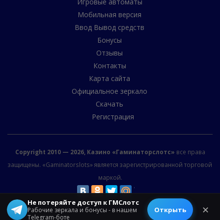
Игровые автоматы
Мобильная версия
Ввод Вывод средств
Бонусы
Отзывы
Контакты
Карта сайта
Официальное зеркало
Скачать
Регистрация
Copyright 2010 — 2026, Казино «Гаминаторслотс»
все права
защищены. «Gaminatorslots» является зарегистрированной торговой
маркой.
Не потеряйте доступ к ГМСлотс
© 2026 All rights reserved.
✕
Открыть
Рабочие зеркала и бонусы - в нашем
Telegram-боте