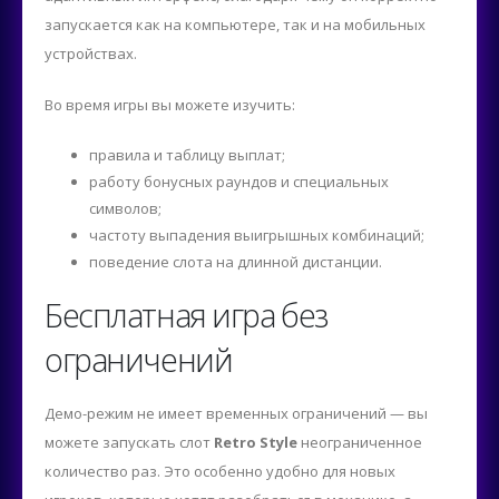
запускается как на компьютере, так и на мобильных
устройствах.
Во время игры вы можете изучить:
правила и таблицу выплат;
работу бонусных раундов и специальных
символов;
частоту выпадения выигрышных комбинаций;
поведение слота на длинной дистанции.
Бесплатная игра без
ограничений
Демо-режим не имеет временных ограничений — вы
можете запускать слот
Retro Style
неограниченное
количество раз. Это особенно удобно для новых