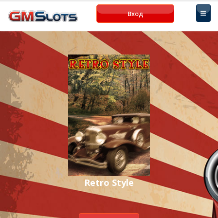
Вход
Retro Style