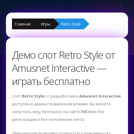
Главная
Игры
Retro Style
Демо слот Retro Style от
Amusnet Interactive —
играть бесплатно
Слот
Retro Style
от разработчика
Amusnet Interactive
доступен в демонстрационном режиме. Вы можете
запустить игру бесплатно на сайте
ГМСлотс
без
регистрации и без пополнения счёта.
Демо-версия позволяет полностью ознакомиться с