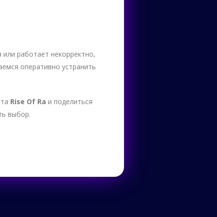
 или работает некорректно,
раемся оперативно устранить
ота
Rise Of Ra
и поделиться
ть выбор.