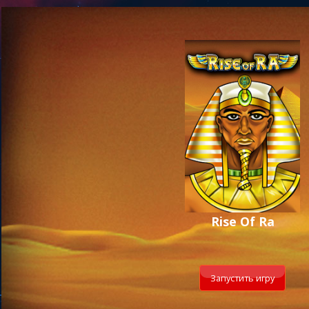
Rise Of Ra
Запустить игру