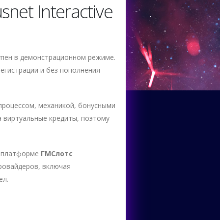
net Interactive
пен в демонстрационном режиме.
егистрации и без пополнения
процессом, механикой, бонусными
а виртуальные кредиты, поэтому
а платформе
ГМСлотс
ровайдеров, включая
ел.