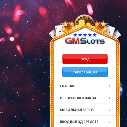
Вход
Регистрация
ГЛАВНАЯ
ИГРОВЫЕ АВТОМАТЫ
МОБИЛЬНАЯ ВЕРСИЯ
ВВОД ВЫВОД СРЕДСТВ