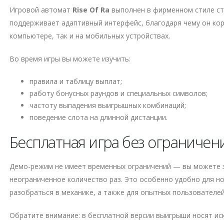
Игровой автомат
Rise Of Ra
выполнен в фирменном стиле с
поддерживает адаптивный интерфейс, благодаря чему он кор
компьютере, так и на мобильных устройствах.
Во время игры вы можете изучить:
правила и таблицу выплат;
работу бонусных раундов и специальных символов;
частоту выпадения выигрышных комбинаций;
поведение слота на длинной дистанции.
Бесплатная игра без ограничен
Демо-режим не имеет временных ограничений — вы можете 
неограниченное количество раз. Это особенно удобно для н
разобраться в механике, а также для опытных пользователей
Обратите внимание: в бесплатной версии выигрыши носят и