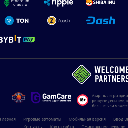
Азартные игры призв
рискуете деньгами, к
больше, чем можете 
Главная
Игровые автоматы
Мобильная версия
Ввод В
Контакты
Карта сайта
Официальное зеркало