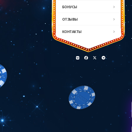
БОНУСЫ
ОТЗЫВЫ
КОНТАКТЫ