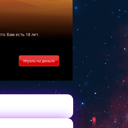
то Вам есть 18 лет.
Играть на деньги