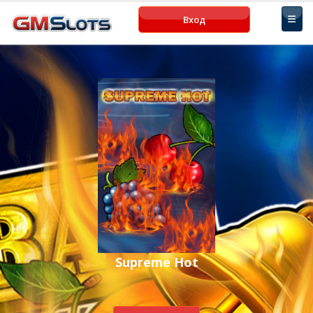
Вход
Supreme Hot