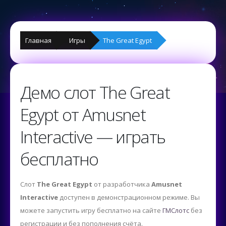
Главная
Игры
The Great Egypt
Демо слот The Great
Egypt от Amusnet
Interactive — играть
бесплатно
Слот
The Great Egypt
от разработчика
Amusnet
Interactive
доступен в демонстрационном режиме. Вы
можете запустить игру бесплатно на сайте
ГМСлотс
без
регистрации и без пополнения счёта.