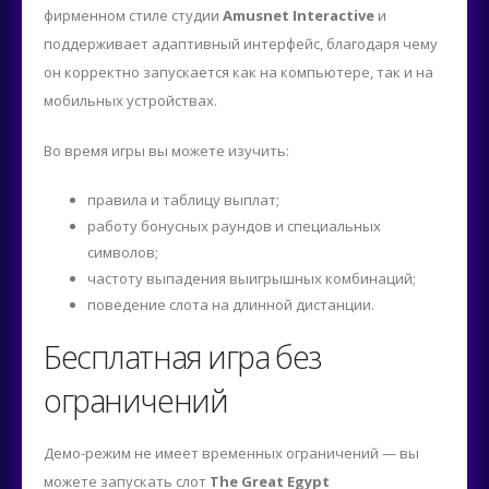
фирменном стиле студии
Amusnet Interactive
и
поддерживает адаптивный интерфейс, благодаря чему
он корректно запускается как на компьютере, так и на
мобильных устройствах.
Во время игры вы можете изучить:
правила и таблицу выплат;
работу бонусных раундов и специальных
символов;
частоту выпадения выигрышных комбинаций;
поведение слота на длинной дистанции.
Бесплатная игра без
ограничений
Демо-режим не имеет временных ограничений — вы
можете запускать слот
The Great Egypt