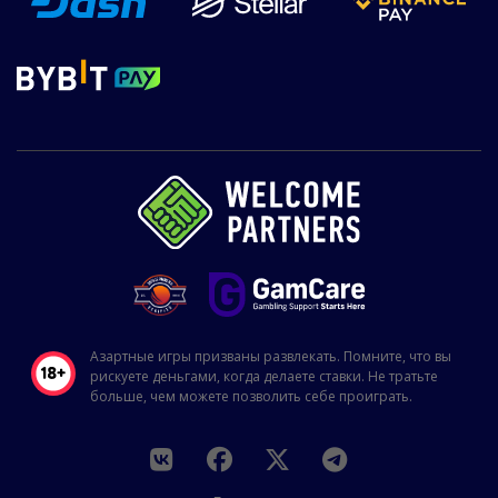
Азартные игры призваны развлекать. Помните, что вы
рискуете деньгами, когда делаете ставки. Не тратьте
больше, чем можете позволить себе проиграть.