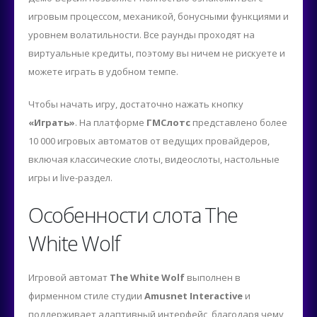
игровым процессом, механикой, бонусными функциями и
уровнем волатильности. Все раунды проходят на
виртуальные кредиты, поэтому вы ничем не рискуете и
можете играть в удобном темпе.
Чтобы начать игру, достаточно нажать кнопку
«Играть»
. На платформе
ГМСлотс
представлено более
10 000 игровых автоматов от ведущих провайдеров,
включая классические слоты, видеослоты, настольные
игры и live-раздел.
Особенности слота The
White Wolf
Игровой автомат
The White Wolf
выполнен в
фирменном стиле студии
Amusnet Interactive
и
поддерживает адаптивный интерфейс, благодаря чему