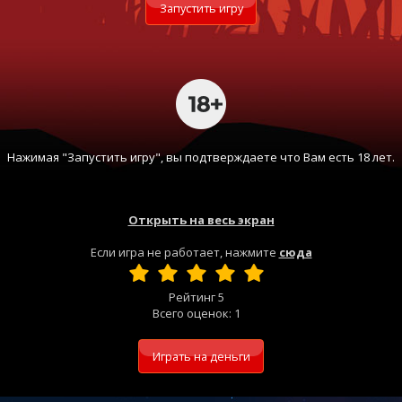
Запустить игру
Нажимая "Запустить игру", вы подтверждаете что Вам есть 18 лет.
Открыть на весь экран
Если игра не работает, нажмите
сюда
Рейтинг
5
Всего оценок:
1
Играть на деньги