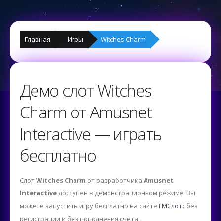
Главная
Игры
Witches Charm
Демо слот Witches
Charm от Amusnet
Interactive — играть
бесплатно
Слот
Witches Charm
от разработчика
Amusnet
Interactive
доступен в демонстрационном режиме. Вы
можете запустить игру бесплатно на сайте
ГМСлотс
без
регистрации и без пополнения счёта.