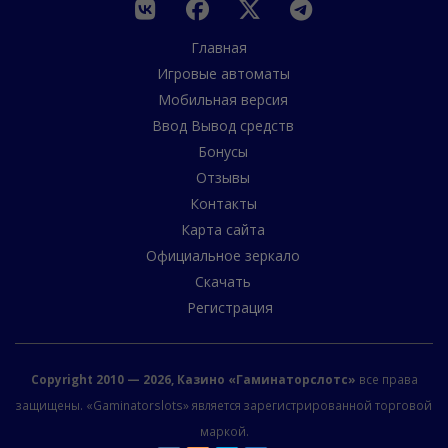
Главная
Игровые автоматы
Мобильная версия
Ввод Вывод средств
Бонусы
Отзывы
Контакты
Карта сайта
Официальное зеркало
Скачать
Регистрация
Copyright 2010 — 2026, Казино «Гаминаторслотс»
все права
защищены. «Gaminatorslots» является зарегистрированной торговой
маркой.