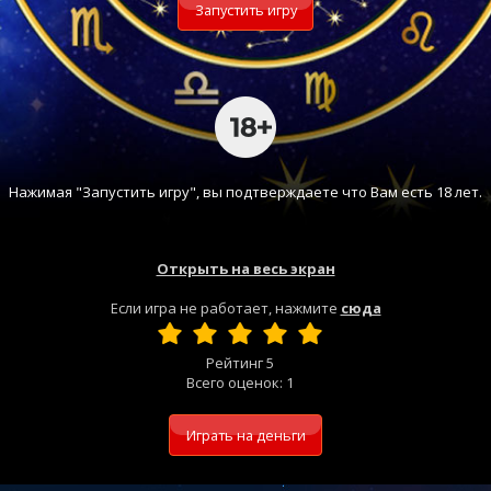
Запустить игру
Нажимая "Запустить игру", вы подтверждаете что Вам есть 18 лет.
Открыть на весь экран
Если игра не работает, нажмите
сюда
Рейтинг
5
Всего оценок:
1
Играть на деньги