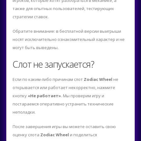
игроков, которые хотят разобраться в механике, а
также для опытных пользователей, тестирующих
стратегии ставок.
Обратите внимание: в бесплатной версии выигрыши
носят исключительно ознакомительный характер и не
могут быть выведены.
Слот не запускается?
Если по каким-либо причинам слот
Zodiac Wheel
не
открывается или работает некорректно, нажмите
кнопку
«Не работает»
. Мы проверим игру и
постараемся оперативно устранить технические
неполадки.
После завершения игры вы можете оставить свою
оценку слота
Zodiac Wheel
и поделиться