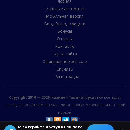
Главная
Игровые автоматы
Мобильная версия
Ввод Вывод средств
Бонусы
Отзывы
Контакты
Карта сайта
Официальное зеркало
Скачать
Регистрация
Copyright 2010 — 2026, Казино «Гаминаторслотс»
все права
защищены. «Gaminatorslots» является зарегистрированной торговой
маркой.
Не потеряйте доступ к ГМСлотс
© 2026 All rights reserved.