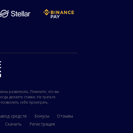
аны развлекать. Помните, что вы
огда делаете ставки. Не тратьте
позволить себе проиграть.
ывод средств
Бонусы
Отзывы
Скачать
Регистрация