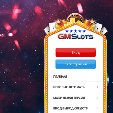
Вход
Регистрация
ГЛАВНАЯ
ИГРОВЫЕ АВТОМАТЫ
МОБИЛЬНАЯ ВЕРСИЯ
ВВОД ВЫВОД СРЕДСТВ