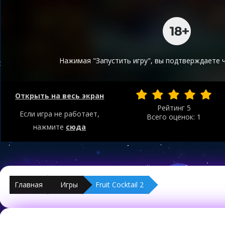
Нажимая "Запустить игру", вы подтверждаете ч
Открыть на весь экран
Рейтинг
5
Если игра не работает,
Всего оценок:
1
нажмите
сюда
Главная
Игры
Fruit Cocktail 2