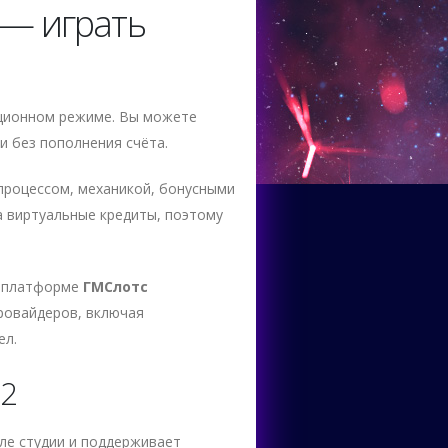
т — играть
ционном режиме. Вы можете
и без пополнения счёта.
процессом, механикой, бонусными
а виртуальные кредиты, поэтому
а платформе
ГМСлотс
ровайдеров, включая
ел.
 2
ле студии
и поддерживает