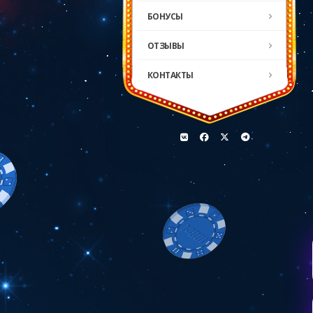
БОНУСЫ
ОТЗЫВЫ
КОНТАКТЫ