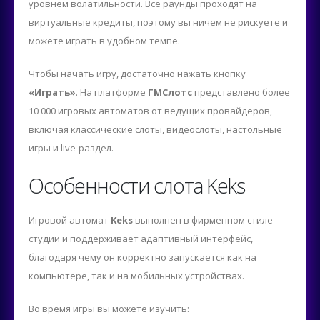
уровнем волатильности. Все раунды проходят на
виртуальные кредиты, поэтому вы ничем не рискуете и
можете играть в удобном темпе.
Чтобы начать игру, достаточно нажать кнопку
«Играть»
. На платформе
ГМСлотс
представлено более
10 000 игровых автоматов от ведущих провайдеров,
включая классические слоты, видеослоты, настольные
игры и live-раздел.
Особенности слота Keks
Игровой автомат
Keks
выполнен в фирменном стиле
студии
и поддерживает адаптивный интерфейс,
благодаря чему он корректно запускается как на
компьютере, так и на мобильных устройствах.
Во время игры вы можете изучить: