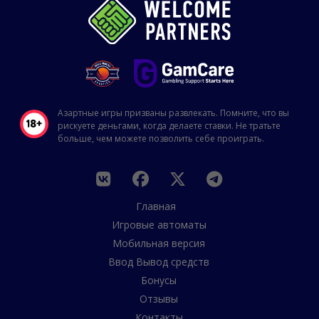
Азартные игры призваны развлекать. Помните, что вы
рискуете деньгами, когда делаете ставки. Не тратьте
больше, чем можете позволить себе проиграть.
Главная
Игровые автоматы
Мобильная версия
Ввод Вывод средств
Бонусы
Отзывы
Контакты