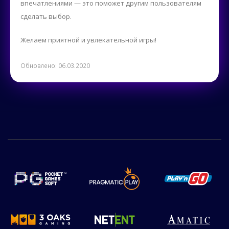
впечатлениями — это поможет другим пользователям
сделать выбор.
Желаем приятной и увлекательной игры!
Обновлено:
06.03.2020