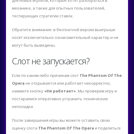
для новых игроков, которые хотят разобраться в
механике, а также для опытных пользователей,
тестирующих стратегии ставок.
Обратите внимание: в бесплатной версии выигрыши
носят исключительно ознакомительный характер и не
могут быть выведены.
Слот не запускается?
Если по каким-либо причинам слот
The Phantom Of The
Opera
не открывается или работает некорректно,
нажмите кнопку
«Не работает»
. Мы проверим игру и
постараемся оперативно устранить технические
неполадки.
После завершения игры вы можете оставить свою
оценку слота
The Phantom Of The Opera
и поделиться