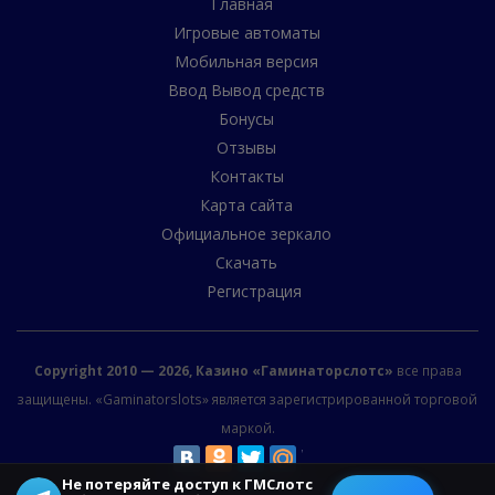
Главная
Игровые автоматы
Мобильная версия
Ввод Вывод средств
Бонусы
Отзывы
Контакты
Карта сайта
Официальное зеркало
Скачать
Регистрация
Copyright 2010 — 2026, Казино «Гаминаторслотс»
все права
защищены. «Gaminatorslots» является зарегистрированной торговой
маркой.
Не потеряйте доступ к ГМСлотс
© 2026 All rights reserved.