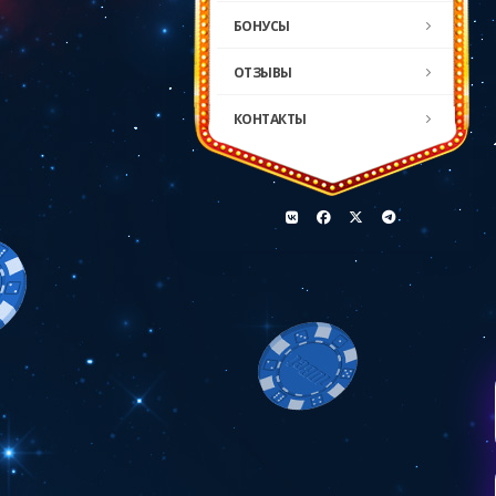
БОНУСЫ
ОТЗЫВЫ
КОНТАКТЫ