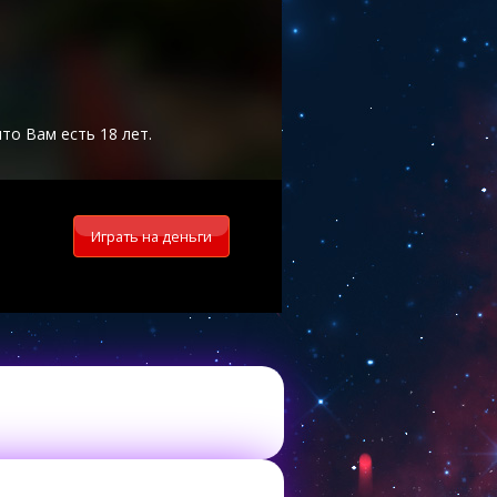
то Вам есть 18 лет.
Играть на деньги