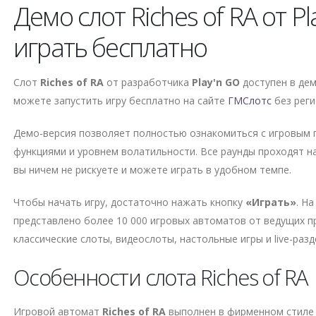
Демо слот Riches of RA от P
играть бесплатно
Слот
Riches of RA
от разработчика
Play'n GO
доступен в де
можете запустить игру бесплатно на сайте
ГМСлотс
без реги
Демо-версия позволяет полностью ознакомиться с игровым 
функциями и уровнем волатильности. Все раунды проходят н
вы ничем не рискуете и можете играть в удобном темпе.
Чтобы начать игру, достаточно нажать кнопку
«Играть»
. Н
представлено более 10 000 игровых автоматов от ведущих п
классические слоты, видеослоты, настольные игры и live-разд
Особенности слота Riches of RA
Игровой автомат
Riches of RA
выполнен в фирменном стиле