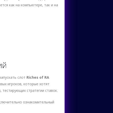
ется как на компьютере, так и на
ий
запускать слот
Riches of RA
овых игроков, которые хотят
, тестирующих стратегии ставок.
сключительно ознакомительный