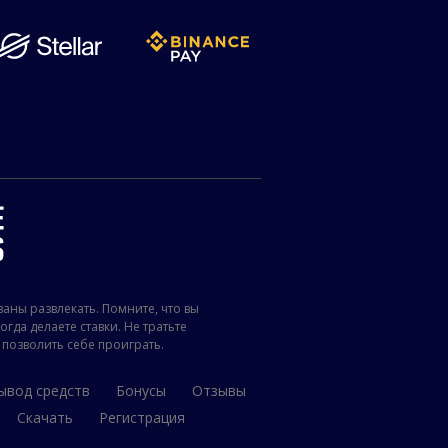
аны развлекать. Помните, что вы
огда делаете ставки. Не тратьте
позволить себе проиграть.
ывод средств
Бонусы
Отзывы
Скачать
Регистрация