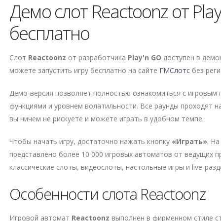
Демо слот Reactoonz от Pla
бесплатно
Слот
Reactoonz
от разработчика
Play'n GO
доступен в демо
можете запустить игру бесплатно на сайте
ГМСлотс
без реги
Демо-версия позволяет полностью ознакомиться с игровым 
функциями и уровнем волатильности. Все раунды проходят н
вы ничем не рискуете и можете играть в удобном темпе.
Чтобы начать игру, достаточно нажать кнопку
«Играть»
. Н
представлено более 10 000 игровых автоматов от ведущих п
классические слоты, видеослоты, настольные игры и live-разд
Особенности слота Reactoonz
Игровой автомат
Reactoonz
выполнен в фирменном стиле с