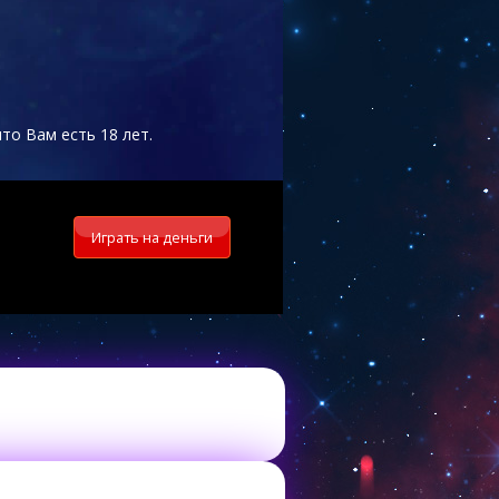
то Вам есть 18 лет.
Играть на деньги