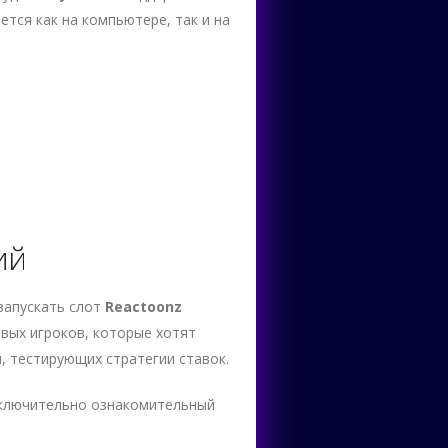
ется как на компьютере, так и на
ий
запускать слот
Reactoonz
овых игроков, которые хотят
, тестирующих стратегии ставок.
сключительно ознакомительный