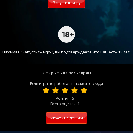
Запустить игру
Нажимая "Запустить игру", вы подтверждаете что Вам есть 18 лет.
Открыть на весь экран
Если игра не работает, нажмите
сюда
Рейтинг
5
Всего оценок:
1
Играть на деньги