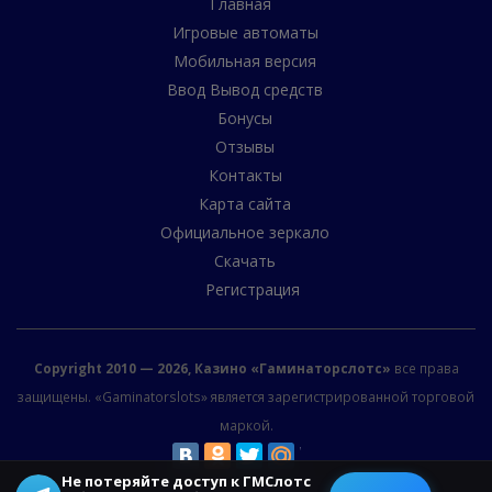
Главная
Игровые автоматы
Мобильная версия
Ввод Вывод средств
Бонусы
Отзывы
Контакты
Карта сайта
Официальное зеркало
Скачать
Регистрация
Copyright 2010 — 2026, Казино «Гаминаторслотс»
все права
защищены. «Gaminatorslots» является зарегистрированной торговой
маркой.
Не потеряйте доступ к ГМСлотс
© 2026 All rights reserved.