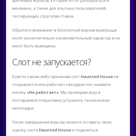
для новых игроков, которые хотят разобраться в
механике, а также для опытных пользователей,
тестирующих стратегии ставок.
Обратите внимание: в бесплатной версии выигрыши
носят исключительно ознакомительный характер и не
могут быть выведены.
Слот не запускается?
Если по каким-либо причинам слот
Haunted House
не
открывается или работает некорректно, нажмите
кнопку
«Не работает»
. Мы проверим игру и
постараемся оперативно устранить технические
неполадки.
После завершения игры вы можете оставить свою
оценку слота
Haunted House
и поделиться