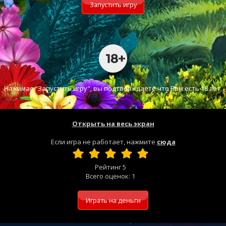
Запустить игру
Нажимая "Запустить игру", вы подтверждаете что Вам есть 18 лет.
Открыть на весь экран
Если игра не работает, нажмите
сюда
Рейтинг
5
Всего оценок:
1
Играть на деньги