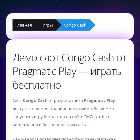
Главная
Игры
Congo Cash
Демо слот Congo Cash от
Pragmatic Play — играть
бесплатно
Слот
Congo Cash
от разработчика
Pragmatic Play
доступен в демонстрационном режиме. Вы можете
запустить игру бесплатно на сайте
ГМСлотс
без
регистрации и без пополнения счёта.
Демо-версия позволяет полностью ознакомиться с