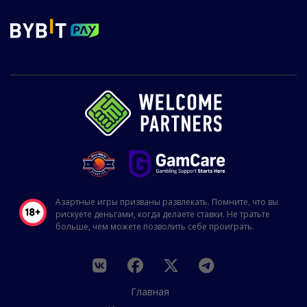
Азартные игры призваны развлекать. Помните, что вы
рискуете деньгами, когда делаете ставки. Не тратьте
больше, чем можете позволить себе проиграть.
Главная