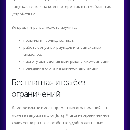
запускается как на компьютере, так и на мобильных
устройствах.
Во время игры вы можете изучить:
правила и таблицу выплат;
работу бонусных раундов и специальных
символов;
частоту выпадения выигрышных комбинаций;
поведение слота на длинной дистанции.
Бесплатная игра без
ограничений
Демо-режим не имеет временных ограничений — вы
можете запускать слот
Juicy Fruits
неограниченное
количество раз. Это особенно удобно для новых