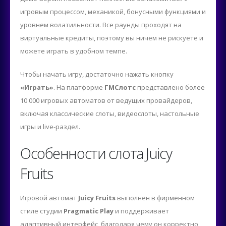
игровым процессом, механикой, бонусными функциями и
уровнем волатильности. Все раунды проходят на
виртуальные кредиты, поэтому вы ничем не рискуете и
можете играть в удобном темпе.
Чтобы начать игру, достаточно нажать кнопку
«Играть»
. На платформе
ГМСлотс
представлено более
10 000 игровых автоматов от ведущих провайдеров,
включая классические слоты, видеослоты, настольные
игры и live-раздел.
Особенности слота Juicy
Fruits
Игровой автомат
Juicy Fruits
выполнен в фирменном
стиле студии
Pragmatic Play
и поддерживает
адаптивный интерфейс, благодаря чему он корректно