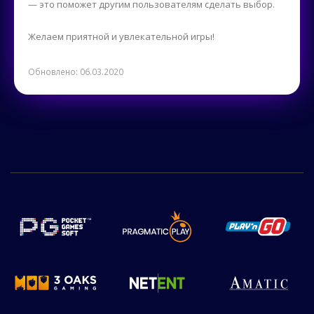
— это поможет другим пользователям сделать выбор.
Желаем приятной и увлекательной игры!
Обновлено:
06.03.2020