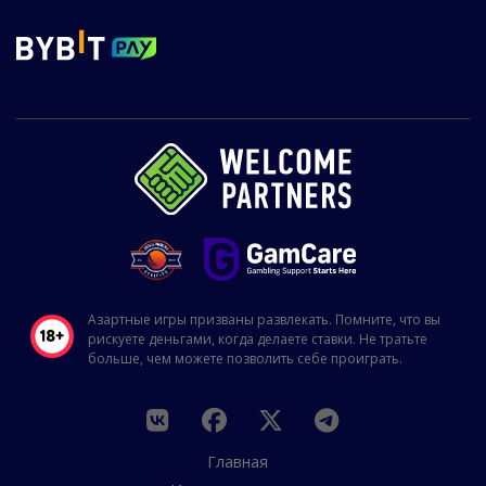
Азартные игры призваны развлекать. Помните, что вы
рискуете деньгами, когда делаете ставки. Не тратьте
больше, чем можете позволить себе проиграть.
Главная