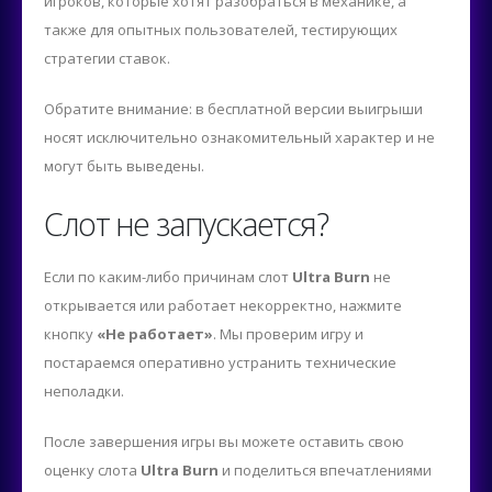
игроков, которые хотят разобраться в механике, а
также для опытных пользователей, тестирующих
стратегии ставок.
Обратите внимание: в бесплатной версии выигрыши
носят исключительно ознакомительный характер и не
могут быть выведены.
Слот не запускается?
Если по каким-либо причинам слот
Ultra Burn
не
открывается или работает некорректно, нажмите
кнопку
«Не работает»
. Мы проверим игру и
постараемся оперативно устранить технические
неполадки.
После завершения игры вы можете оставить свою
оценку слота
Ultra Burn
и поделиться впечатлениями