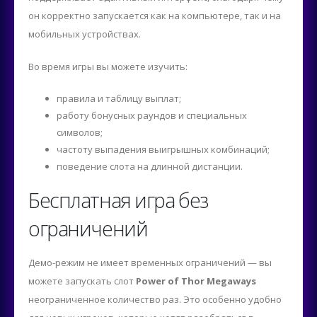
он корректно запускается как на компьютере, так и на
мобильных устройствах.
Во время игры вы можете изучить:
правила и таблицу выплат;
работу бонусных раундов и специальных
символов;
частоту выпадения выигрышных комбинаций;
поведение слота на длинной дистанции.
Бесплатная игра без
ограничений
Демо-режим не имеет временных ограничений — вы
можете запускать слот
Power of Thor Megaways
неограниченное количество раз. Это особенно удобно