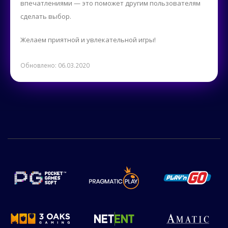
впечатлениями — это поможет другим пользователям
сделать выбор.
Желаем приятной и увлекательной игры!
Обновлено:
06.03.2020