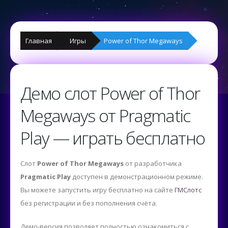
Главная
Игры
Power of Thor Megaways
Демо слот Power of Thor
Megaways от Pragmatic
Play — играть бесплатно
Слот
Power of Thor Megaways
от разработчика
Pragmatic Play
доступен в демонстрационном режиме.
Вы можете запустить игру бесплатно на сайте
ГМСлотс
без регистрации и без пополнения счёта.
Демо-версия позволяет полностью ознакомиться с