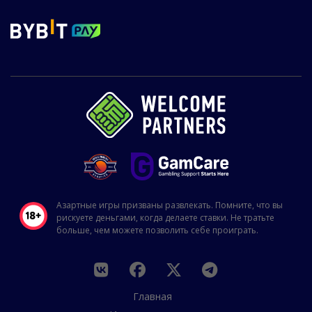
Азартные игры призваны развлекать. Помните, что вы
рискуете деньгами, когда делаете ставки. Не тратьте
больше, чем можете позволить себе проиграть.
Главная