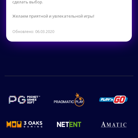
сделать выбор.
Желаем приятной и увлекательной игры!
Обновлено:
06.03.2020