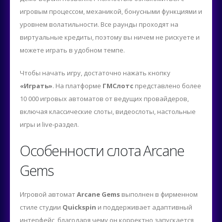
игровым процессом, механикой, бонусными функциями и
уровнем волатильности. Все раунды проходят на
виртуальные кредиты, поэтому вы ничем не рискуете и
можете играть в удобном темпе.
Чтобы начать игру, достаточно нажать кнопку
«Играть»
. На платформе
ГМСлотс
представлено более
10 000 игровых автоматов от ведущих провайдеров,
включая классические слоты, видеослоты, настольные
игры и live-раздел.
Особенности слота Arcane
Gems
Игровой автомат
Arcane Gems
выполнен в фирменном
стиле студии
Quickspin
и поддерживает адаптивный
интерфейс, благодаря чему он корректно запускается