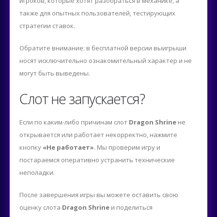
игроков, которые хотят разобраться в механике, а
также для опытных пользователей, тестирующих
стратегии ставок.
Обратите внимание: в бесплатной версии выигрыши
носят исключительно ознакомительный характер и не
могут быть выведены.
Слот не запускается?
Если по каким-либо причинам слот
Dragon Shrine
не
открывается или работает некорректно, нажмите
кнопку
«Не работает»
. Мы проверим игру и
постараемся оперативно устранить технические
неполадки.
После завершения игры вы можете оставить свою
оценку слота
Dragon Shrine
и поделиться