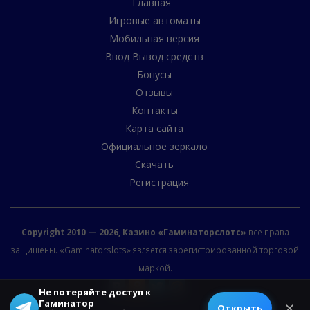
Главная
Игровые автоматы
Мобильная версия
Ввод Вывод средств
Бонусы
Отзывы
Контакты
Карта сайта
Официальное зеркало
Скачать
Регистрация
Copyright 2010 — 2026, Казино «Гаминаторслотс»
все права
защищены. «Gaminatorslots» является зарегистрированной торговой
маркой.
Не потеряйте доступ к
Гаминатор
© 2026 All rights reserved.
✕
Открыть