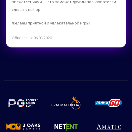
впечатлениями — это поможет другим пользователям
сделать выбор.
Желаем приятной и увлекательной игры!
Обновлено:
06.03.2020