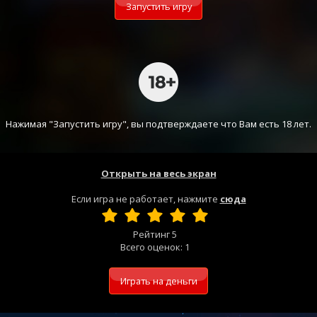
Запустить игру
Нажимая "Запустить игру", вы подтверждаете что Вам есть 18 лет.
Открыть на весь экран
Если игра не работает, нажмите
сюда
Рейтинг
5
Всего оценок:
1
Играть на деньги