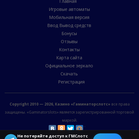
Главная
Игровые автоматы
Мобильная версия
Ввод Вывод средств
Бонусы
Отзывы
Контакты
Карта сайта
Официальное зеркало
Скачать
Регистрация
Copyright 2010 — 2026, Казино «Гаминаторслотс»
все права
защищены. «Gaminatorslots» является зарегистрированной торговой
маркой.
Не потеряйте доступ к ГМСлотс
© 2026 All rights reserved.