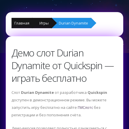
Главная
Игры
Durian Dynamite
Демо слот Durian
Dynamite от Quickspin —
играть бесплатно
Слот
Durian Dynamite
от разработчика
Quickspin
доступен в демонстрационном режиме. Вы можете
запустить игру бесплатно на сайте
ГМСлотс
без
регистрации и без пополнения счёта.
Демо-версия позволяет полностью ознакомиться с