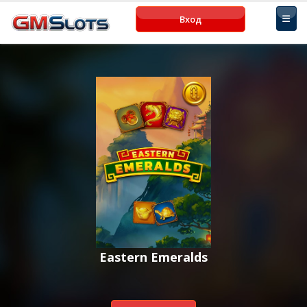
Вход
Eastern Emeralds