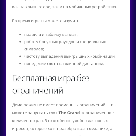
как на компьютере, так и на мобильных устройствах.
Во время игры вы можете изучить:
правила и таблицу выплат;
работу бонусных раундов и специальных
символов;
частоту выпадения выигрышных комбинаций;
поведение слота на длинной дистанции.
Бесплатная игра без
ограничений
Демо-режим не имеет временных ограничений — вы
можете запускать слот
The Grand
неограниченное
количество раз. Это особенно удобно для новых
игроков, которые хотят разобраться в механике, а