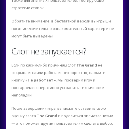
также для опытных пользователей, тестирующих
стратегии ставок.
Обратите внимание: в бесплатной версии выигрыши
носят исключительно ознакомительный характер и не
могут быть выведены.
Слот не запускается?
Если по каким-либо причинам слот
The Grand
не
открывается или работает некорректно, нажмите
кнопку
«Не работает»
. Мы проверим игру и
постараемся оперативно устранить технические
неполадки.
После завершения игры вы можете оставить свою
оценку слота
The Grand
и поделиться впечатлениями
— это поможет другим пользователям сделать выбор.