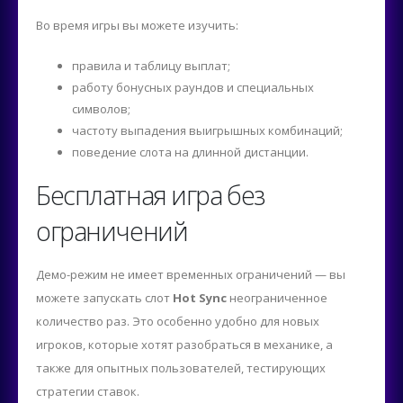
Во время игры вы можете изучить:
правила и таблицу выплат;
работу бонусных раундов и специальных
символов;
частоту выпадения выигрышных комбинаций;
поведение слота на длинной дистанции.
Бесплатная игра без
ограничений
Демо-режим не имеет временных ограничений — вы
можете запускать слот
Hot Sync
неограниченное
количество раз. Это особенно удобно для новых
игроков, которые хотят разобраться в механике, а
также для опытных пользователей, тестирующих
стратегии ставок.