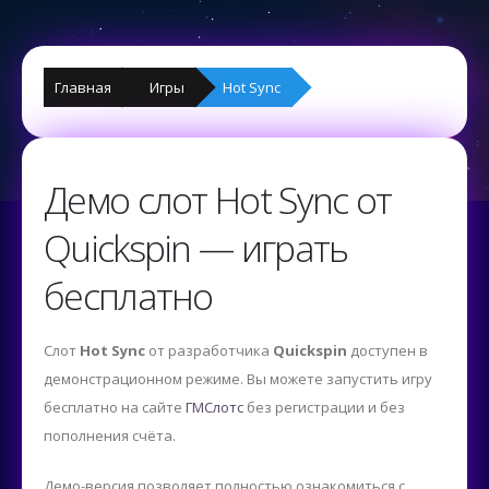
Главная
Игры
Hot Sync
Демо слот Hot Sync от
Quickspin — играть
бесплатно
Слот
Hot Sync
от разработчика
Quickspin
доступен в
демонстрационном режиме. Вы можете запустить игру
бесплатно на сайте
ГМСлотс
без регистрации и без
пополнения счёта.
Демо-версия позволяет полностью ознакомиться с