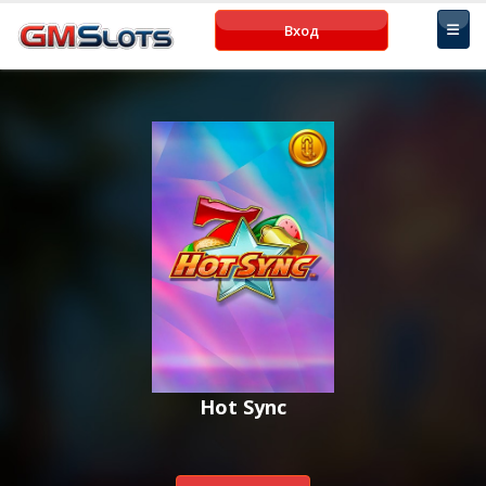
Вход
Hot Sync