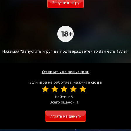
Запустить игру
Нажимая "Запустить игру", вы подтверждаете что Вам есть 18 лет.
Открыть на весь экран
Если игра не работает, нажмите
сюда
Рейтинг
5
Всего оценок:
1
Играть на деньги