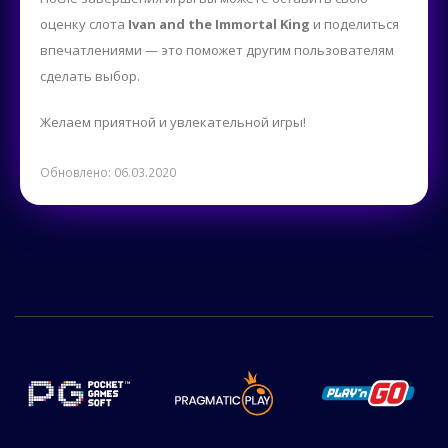
оценку слота
Ivan and the Immortal King
и поделиться
впечатлениями — это поможет другим пользователям
сделать выбор.
Желаем приятной и увлекательной игры!
Обновлено:
06.03.2020