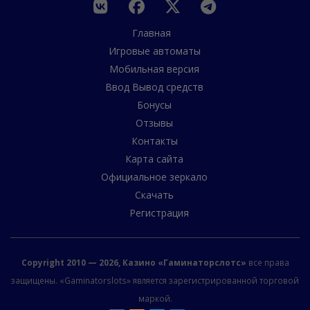
Главная
Игровые автоматы
Мобильная версия
Ввод Вывод средств
Бонусы
Отзывы
Контакты
Карта сайта
Официальное зеркало
Скачать
Регистрация
Copyright 2010 — 2026, Казино «Гаминаторслотс»
все права
защищены. «Gaminatorslots» является зарегистрированной торговой
маркой.