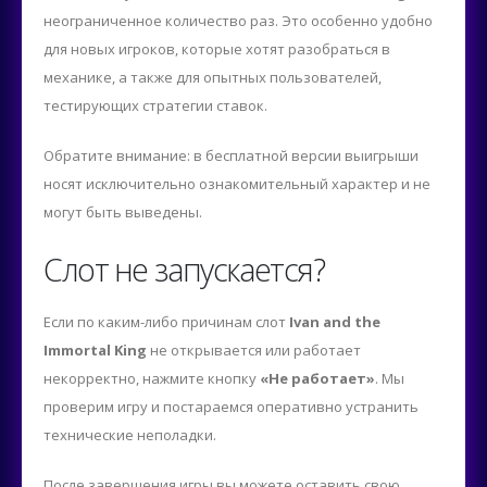
неограниченное количество раз. Это особенно удобно
для новых игроков, которые хотят разобраться в
механике, а также для опытных пользователей,
тестирующих стратегии ставок.
Обратите внимание: в бесплатной версии выигрыши
носят исключительно ознакомительный характер и не
могут быть выведены.
Слот не запускается?
Если по каким-либо причинам слот
Ivan and the
Immortal King
не открывается или работает
некорректно, нажмите кнопку
«Не работает»
. Мы
проверим игру и постараемся оперативно устранить
технические неполадки.
После завершения игры вы можете оставить свою