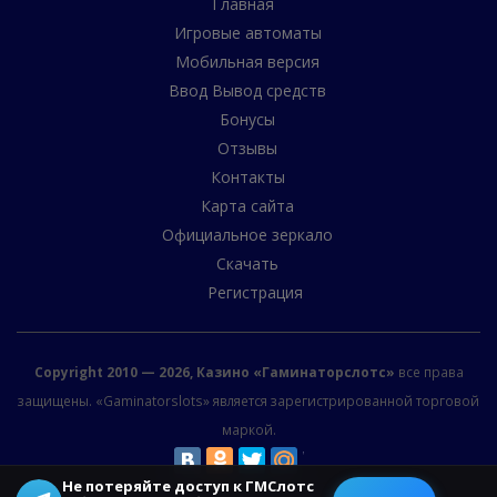
Главная
Игровые автоматы
Мобильная версия
Ввод Вывод средств
Бонусы
Отзывы
Контакты
Карта сайта
Официальное зеркало
Скачать
Регистрация
Copyright 2010 — 2026, Казино «Гаминаторслотс»
все права
защищены. «Gaminatorslots» является зарегистрированной торговой
маркой.
Не потеряйте доступ к ГМСлотс
© 2026 All rights reserved.