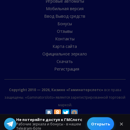
Игровые автоматы
Мобильная версия
Ввод Вывод средств
Бонусы
Отзывы
Контакты
Карта сайта
Официальное зеркало
Скачать
Регистрация
Copyright 2010 — 2026, Казино «Гаминаторслотс»
все права
защищены. «Gaminatorslots» является зарегистрированной торговой
маркой.
Не потеряйте доступ к ГМСлотс
© 2026 All rights reserved.
✕
Открыть
Рабочие зеркала и бонусы - в нашем
Telegram-боте