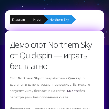
Главная
Игры
Northern Sky
Демо слот Northern Sky
от Quickspin — играть
бесплатно
Слот
Northern Sky
от разработчика
Quickspin
доступен в демонстрационном режиме. Вы можете
запустить игру бесплатно на сайте
ГМСлотс
без
регистрации и без пополнения счёта.
Демо-версия позволяет полностью ознакомиться с