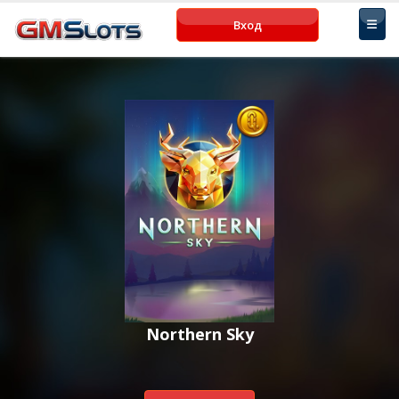
Вход
Northern Sky