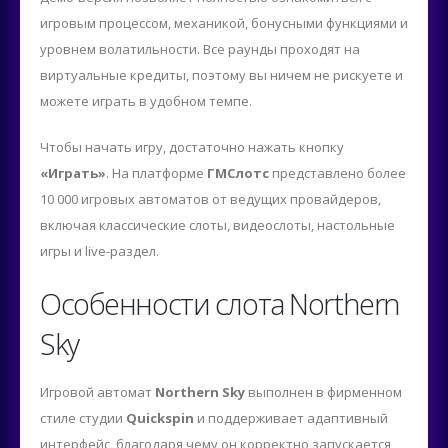
игровым процессом, механикой, бонусными функциями и
уровнем волатильности. Все раунды проходят на
виртуальные кредиты, поэтому вы ничем не рискуете и
можете играть в удобном темпе.
Чтобы начать игру, достаточно нажать кнопку
«Играть»
. На платформе
ГМСлотс
представлено более
10 000 игровых автоматов от ведущих провайдеров,
включая классические слоты, видеослоты, настольные
игры и live-раздел.
Особенности слота Northern
Sky
Игровой автомат
Northern Sky
выполнен в фирменном
стиле студии
Quickspin
и поддерживает адаптивный
интерфейс, благодаря чему он корректно запускается