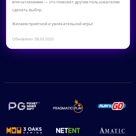
впечатлениями — это поможет другим пользователям
сделать выбор.
Желаем приятной и увлекательной игры!
Обновлено:
06.03.2020