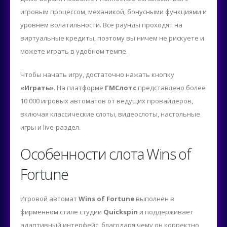
игровым процессом, механикой, бонусными функциями и
уровнем волатильности. Все раунды проходят на
виртуальные кредиты, поэтому вы ничем не рискуете и
можете играть в удобном темпе.
Чтобы начать игру, достаточно нажать кнопку
«Играть»
. На платформе
ГМСлотс
представлено более
10 000 игровых автоматов от ведущих провайдеров,
включая классические слоты, видеослоты, настольные
игры и live-раздел.
Особенности слота Wins of
Fortune
Игровой автомат
Wins of Fortune
выполнен в
фирменном стиле студии
Quickspin
и поддерживает
адаптивный интерфейс, благодаря чему он корректно