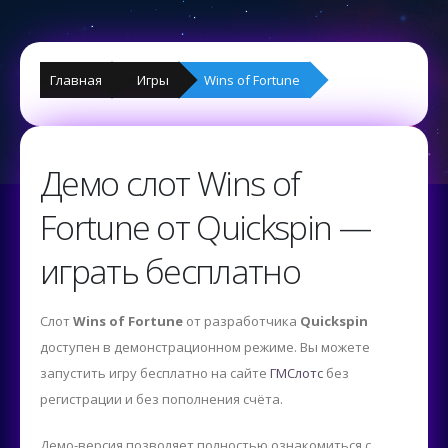
Главная
Игры
Wins of Fortune
Демо слот Wins of
Fortune от Quickspin —
играть бесплатно
Слот
Wins of Fortune
от разработчика
Quickspin
доступен в демонстрационном режиме. Вы можете
запустить игру бесплатно на сайте
ГМСлотс
без
регистрации и без пополнения счёта.
Демо-версия позволяет полностью ознакомиться с