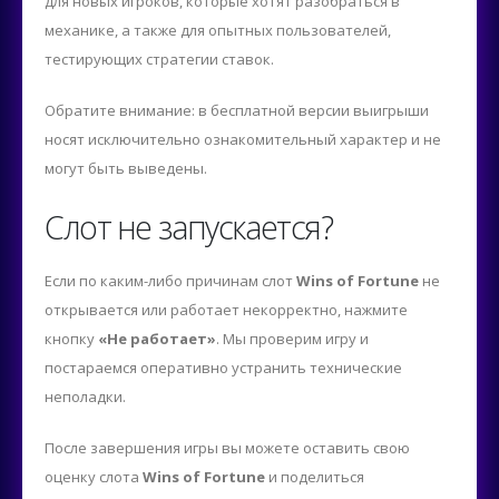
для новых игроков, которые хотят разобраться в
механике, а также для опытных пользователей,
тестирующих стратегии ставок.
Обратите внимание: в бесплатной версии выигрыши
носят исключительно ознакомительный характер и не
могут быть выведены.
Слот не запускается?
Если по каким-либо причинам слот
Wins of Fortune
не
открывается или работает некорректно, нажмите
кнопку
«Не работает»
. Мы проверим игру и
постараемся оперативно устранить технические
неполадки.
После завершения игры вы можете оставить свою
оценку слота
Wins of Fortune
и поделиться