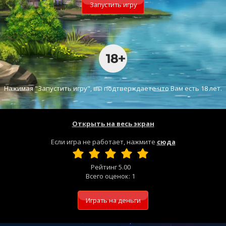
Запустить игру
Нажимая "Запустить игру", вы подтверждаете что Вам есть 18 лет.
Открыть на весь экран
Если игра не работает, нажмите
сюда
Рейтинг
5.00
Всего оценок:
1
Играть на деньги