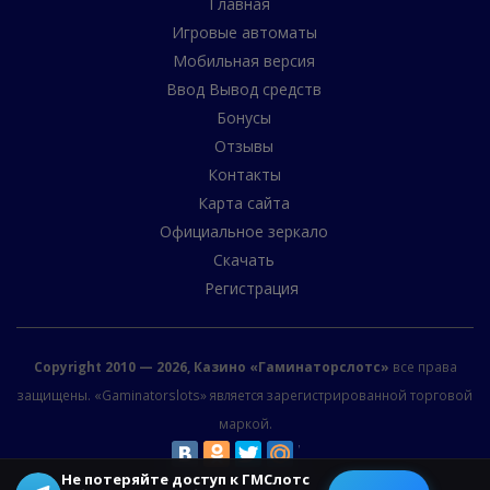
Главная
Игровые автоматы
Мобильная версия
Ввод Вывод средств
Бонусы
Отзывы
Контакты
Карта сайта
Официальное зеркало
Скачать
Регистрация
Copyright 2010 — 2026, Казино «Гаминаторслотс»
все права
защищены. «Gaminatorslots» является зарегистрированной торговой
маркой.
Не потеряйте доступ к ГМСлотс
© 2026 All rights reserved.