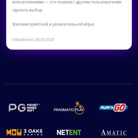
впечатлениями — это поможет другим пользователям
сделать выбор.
Желаем приятной и увлекательной игры!
Обновлено:
06.03.2020