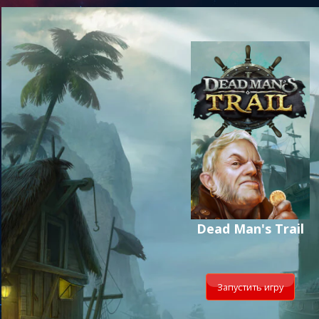
Dead Man's Trail
Запустить игру