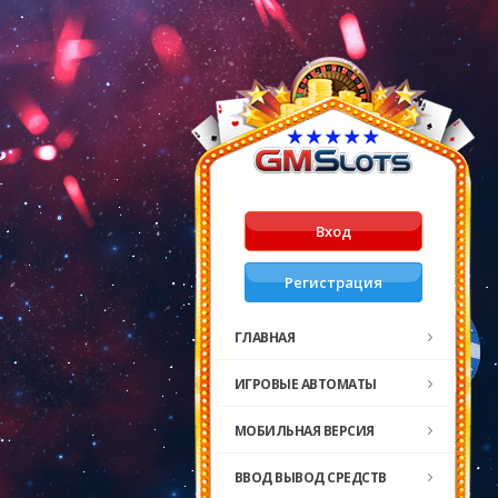
Вход
Регистрация
ГЛАВНАЯ
ИГРОВЫЕ АВТОМАТЫ
МОБИЛЬНАЯ ВЕРСИЯ
ВВОД ВЫВОД СРЕДСТВ