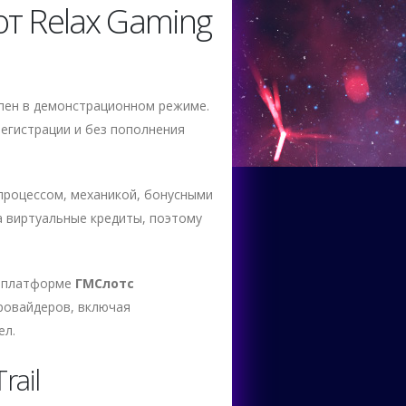
от Relax Gaming
пен в демонстрационном режиме.
егистрации и без пополнения
процессом, механикой, бонусными
а виртуальные кредиты, поэтому
а платформе
ГМСлотс
ровайдеров, включая
ел.
rail