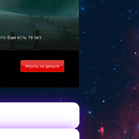
то Вам есть 18 лет.
Играть на деньги