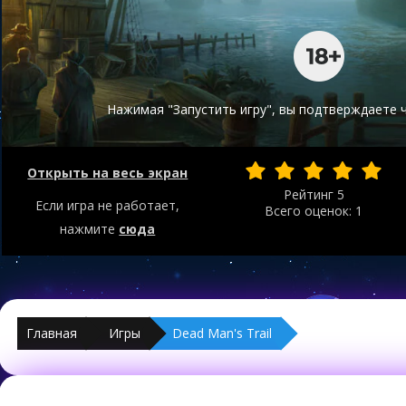
Нажимая "Запустить игру", вы подтверждаете ч
Открыть на весь экран
Рейтинг
5
Если игра не работает,
Всего оценок:
1
нажмите
сюда
Главная
Игры
Dead Man's Trail