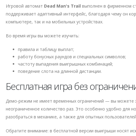
Игровой автомат
Dead Man's Trail
выполнен в фирменном с
поддерживает адаптивный интерфейс, благодаря чему он кор
компьютере, так и на мобильных устройствах.
Во время игры вы можете изучить:
правила и таблицу выплат;
работу бонусных раундов и специальных символов;
частоту выпадения выигрышных комбинаций;
поведение слота на длинной дистанции.
Бесплатная игра без ограничен
Демо-режим не имеет временных ограничений — вы можете 
неограниченное количество раз. Это особенно удобно для н
разобраться в механике, а также для опытных пользователей
Обратите внимание: в бесплатной версии выигрыши носят и