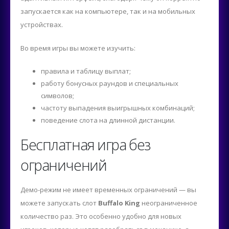
запускается как на компьютере, так и на мобильных
устройствах.
Во время игры вы можете изучить:
правила и таблицу выплат;
работу бонусных раундов и специальных
символов;
частоту выпадения выигрышных комбинаций;
поведение слота на длинной дистанции.
Бесплатная игра без
ограничений
Демо-режим не имеет временных ограничений — вы
можете запускать слот
Buffalo King
неограниченное
количество раз. Это особенно удобно для новых