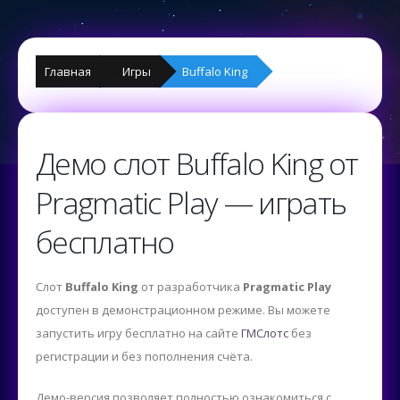
Главная
Игры
Buffalo King
Демо слот Buffalo King от
Pragmatic Play — играть
бесплатно
Слот
Buffalo King
от разработчика
Pragmatic Play
доступен в демонстрационном режиме. Вы можете
запустить игру бесплатно на сайте
ГМСлотс
без
регистрации и без пополнения счёта.
Демо-версия позволяет полностью ознакомиться с