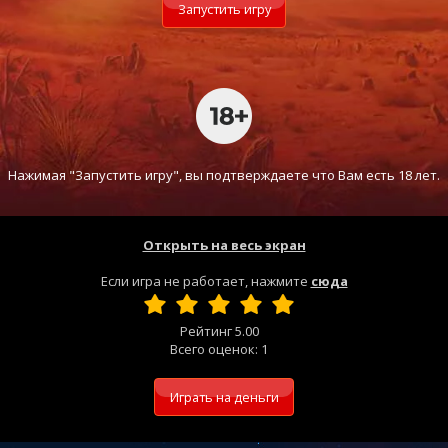
Запустить игру
Нажимая "Запустить игру", вы подтверждаете что Вам есть 18 лет.
Открыть на весь экран
Если игра не работает, нажмите
сюда
Рейтинг
5.00
Всего оценок:
1
Играть на деньги