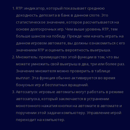
RTP: индикатор, который показывает среднюю
доходность депозита в банк в данном слоте. Это
статистическое значение, которое рассчитывается на
основе долгосрочных игр. Чем выше уровень RTP, тем
больше шансов на победу. Прежде чем начать играть на
данном игровом автомате, вы должны ознакомиться с его
значением RTP и оценить вероятность выигрыша.
Множитель: преимущество этой функции в том, что вы
можете умножить свой выигрыш в два, три или более раз.
Значение множителя можно проверить в таблице
выплат. Эта функция обычно активируется во время
бонусных игр и бесплатных вращений.
Автозапуск: игровые автоматы могут работать в режиме
автозапуска, который заключается в устранении
монотонного нажатия кнопки на автомате в автомате и
поручении этой задачи компьютеру. Управление игрой
переходит на компьютер.