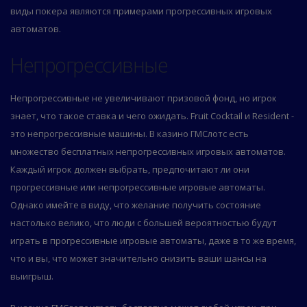
виды покера являются примерами прогрессивных игровых
автоматов.
Непрогрессивные
Непрогрессивные не увеличивают призовой фонд, но игрок
знает, что такое ставка и чего ожидать. Fruit Cocktail и Resident -
это непрогрессивные машины. В казино ГМСлотс есть
множество бесплатных непрогрессивных игровых автоматов.
Каждый игрок должен выбрать, предпочитают ли они
прогрессивные или непрогрессивные игровые автоматы.
Однако имейте в виду, что желание получить состояние
настолько велико, что люди с большей вероятностью будут
играть в прогрессивные игровые автоматы, даже в то же время,
что и вы, что может значительно снизить ваши шансы на
выигрыш.