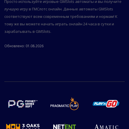
Просто используйте игровые GMSlots автоматы и вы получите
лучшую игру в ГМСлотс онлайн. Данные автоматы GMSlots
соответствуют всем современным требованиям и нормам! К
тому же вы можете начать играть онлайн 24 часа в сутки и
зарабатывать в GMSlots.
Обновлено:
01.08.2026