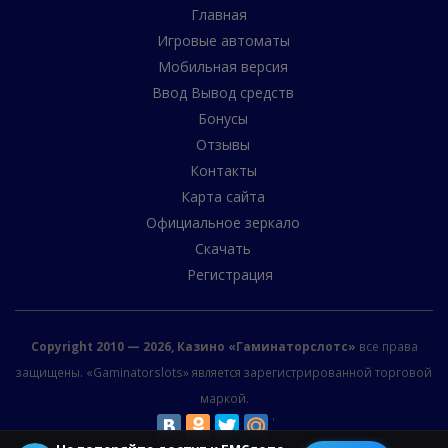
Главная
Игровые автоматы
Мобильная версия
Ввод Вывод средств
Бонусы
Отзывы
Контакты
Карта сайта
Официальное зеркало
Скачать
Регистрация
Copyright 2010 — 2026, Казино «Гаминаторслотс»
все права
защищены. «Gaminatorslots» является зарегистрированной торговой
маркой.