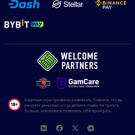
Азартные игры призваны развлекать. Помните, что вы
рискуете деньгами, когда делаете ставки. Не тратьте
больше, чем можете позволить себе проиграть.