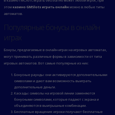
В казино ГМСлотс играть бесплатно может любой игрок, при
этом
казино GMSlots играть онлайн
можно в любые типы
автоматов.
Популярные бонусы в онлайн
играх
Бонусы, предлагаемые в онлайн-играх на игровых автоматах,
могут принимать различные формы в зависимости от типа
игровых автоматов. Вот самые популярные из них:
Бонусные раунды: они активируются дополнительными
символами и дают вам возможность выиграть
дополнительные деньги.
Каскады: символы на игровой линии заменяются
бонусными символами, которые падают с экрана и
объединяются в выигрышные комбинации.
Бесплатные вращения: игроки получают бесплатные