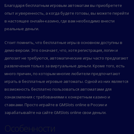
Благодаря бесплатным игровым автоматам вы приобретете
опыт и уверенность, а когда будете готовы, вы можете перейти
в настоящее онлайн-казино, где вам необходимо внести
реальные деньги.
Стоит помнить, что бесплатные игры в основном доступны в
демо-версии. Это означает, что, хотя регистрация, логин и
депозит не требуются, автоматические игры часто предлагают
развлечения только за виртуальные деньги. Кроме того, есть
много причин, по которым многие любители предпочитают
играть в бесплатные игровые автоматы. Одной из них является
возможность бесплатно пользоваться автоматами для
ознакомления с требованиями к конкретным казино и
ставками. Просто играйте в GMSlots online в России и
зарабатывайте на сайте GMSlots online свои деньги.
Особенности