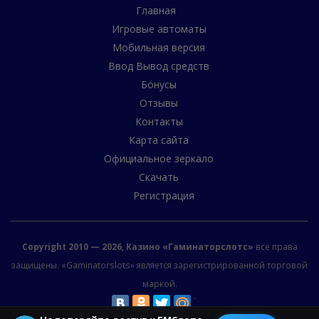
Главная
Игровые автоматы
Мобильная версия
Ввод Вывод средств
Бонусы
Отзывы
Контакты
Карта сайта
Официальное зеркало
Скачать
Регистрация
Copyright 2010 — 2026, Казино «Гаминаторслотс»
все права
защищены. «Gaminatorslots» является зарегистрированной торговой
маркой.