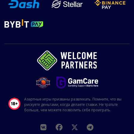
Азартные игры призваны развлекать. Помните, что вы
рискуете деньгами, когда делаете ставки. Не тратьте
больше, чем можете позволить себе проиграть.