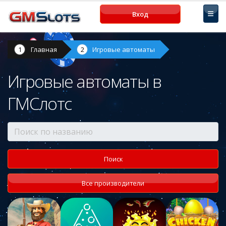
Вход
Главная
Игровые автоматы
Игровые автоматы в
ГМСлотс
Все производители