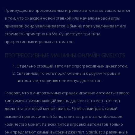
Преимущество прогрессивных игровых автоматов заключается
в том, что с каждой новой ставкой или началом новой игры
призовой фонд увеличивается. Обычно приз увеличивает его
стоимость примерно на 5%. Существует три типа
прогрессивных игровых автоматов:
ПРОГРЕССИВНЫЕ МАШИНЫ ОНЛАЙН GMSLOTS
Отдельно стоящий автомат с прогрессивным джекпотом.
Связанный, то есть подключенный к другим игровым
автоматам, соединяя с ними пул джекпотов.
Говорят, что в англоязычных странах игровые автоматы такого
типа имеют «изменяющий жизнь джекпот», то есть тот тип
джекпота, который меняет жизнь. Чтобы выиграть самый
высокий прогрессивный банк, стоит сыграть за наибольшее
количество монет. Из всех типов игровых автоматов только
они предлагают самый высокий джекпот. Stardust и различные