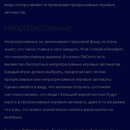
виды покера являются примерами прогрессивных игровых
автоматов.
Непрогрессивные
Непрогрессивные не увеличивают призовой фонд, но игрок
знает, что такое ставка и чего ожидать. Fruit Cocktail и Resident -
это непрогрессивные машины. В казино ГМСлотс есть
множество бесплатных непрогрессивных игровых автоматов.
Каждый игрок должен выбрать, предпочитают ли они
прогрессивные или непрогрессивные игровые автоматы.
Однако имейте в виду, что желание получить состояние
настолько велико, что люди с большей вероятностью будут
играть в прогрессивные игровые автоматы, даже в то же время,
что и вы, что может значительно снизить ваши шансы на
выигрыш.