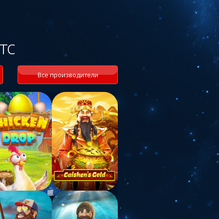
тс
Все производители