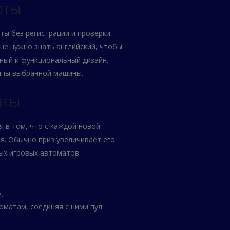
оты
ты без регистрации и проверки.
не нужно знать английский, чтобы
ный и функциональный дизайн.
ипы выбранной машины.
аты
 в том, что с каждой новой
я. Обычно приз увеличивает его
ых игровых автоматов:
.
оматам, соединяя с ними пул