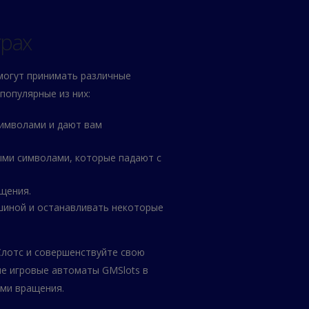
грах
 могут принимать различные
популярные из них:
символами и дают вам
ыми символами, которые падают с
щения.
ашиной и останавливать некоторые
Слотс и совершенствуйте свою
ые игровые автоматы GMSlots в
ами вращения.