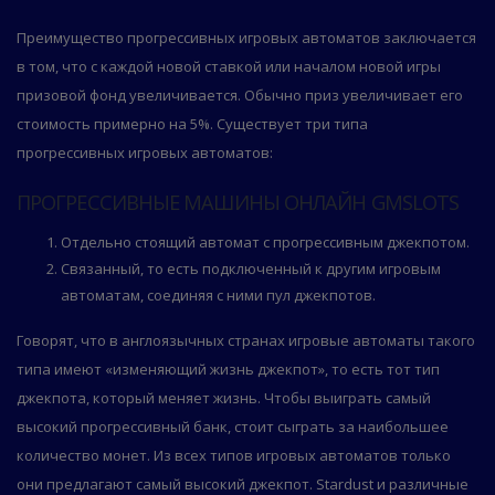
Преимущество прогрессивных игровых автоматов заключается
в том, что с каждой новой ставкой или началом новой игры
призовой фонд увеличивается. Обычно приз увеличивает его
стоимость примерно на 5%. Существует три типа
прогрессивных игровых автоматов:
ПРОГРЕССИВНЫЕ МАШИНЫ ОНЛАЙН GMSLOTS
Отдельно стоящий автомат с прогрессивным джекпотом.
Связанный, то есть подключенный к другим игровым
автоматам, соединяя с ними пул джекпотов.
Говорят, что в англоязычных странах игровые автоматы такого
типа имеют «изменяющий жизнь джекпот», то есть тот тип
джекпота, который меняет жизнь. Чтобы выиграть самый
высокий прогрессивный банк, стоит сыграть за наибольшее
количество монет. Из всех типов игровых автоматов только
они предлагают самый высокий джекпот. Stardust и различные