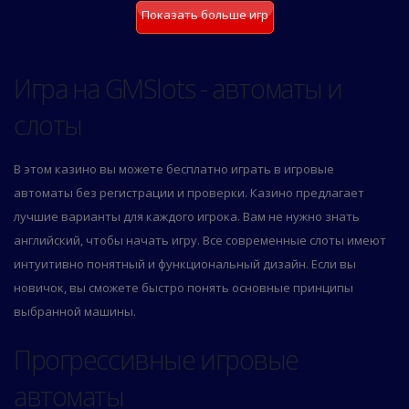
Показать больше игр
Игра на GMSlots - автоматы и
слоты
В этом казино вы можете бесплатно играть в игровые
автоматы без регистрации и проверки. Казино предлагает
лучшие варианты для каждого игрока. Вам не нужно знать
английский, чтобы начать игру. Все современные слоты имеют
интуитивно понятный и функциональный дизайн. Если вы
новичок, вы сможете быстро понять основные принципы
выбранной машины.
Прогрессивные игровые
автоматы