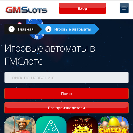
Вход
Главная
Игровые автоматы
Игровые автоматы в
ГМСлотс
Все производители