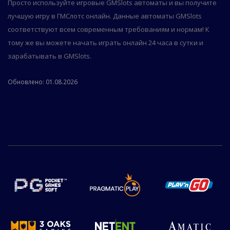
Просто используйте игровые GMSlots автоматы и вы получите
лучшую игру в ГМСлотс онлайн. Данные автоматы GMSlots
соответствуют всем современным требованиям и нормам! К
тому же вы можете начать играть онлайн 24 часа в сутки и
зарабатывать в GMSlots.
Обновлено:
01.08.2026