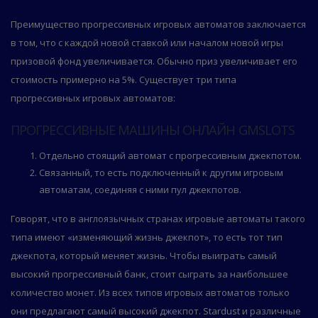
Преимущество прогрессивных игровых автоматов заключается
в том, что с каждой новой ставкой или началом новой игры
призовой фонд увеличивается. Обычно приз увеличивает его
стоимость примерно на 5%. Существует три типа
прогрессивных игровых автоматов:
ПРОГРЕССИВНЫЕ МАШИНЫ ОНЛАЙН GMSLOTS
Отдельно стоящий автомат с прогрессивным джекпотом.
Связанный, то есть подключенный к другим игровым
автоматам, соединяя с ними пул джекпотов.
Говорят, что в англоязычных странах игровые автоматы такого
типа имеют «изменяющий жизнь джекпот», то есть тот тип
джекпота, который меняет жизнь. Чтобы выиграть самый
высокий прогрессивный банк, стоит сыграть за наибольшее
количество монет. Из всех типов игровых автоматов только
они предлагают самый высокий джекпот. Stardust и различные