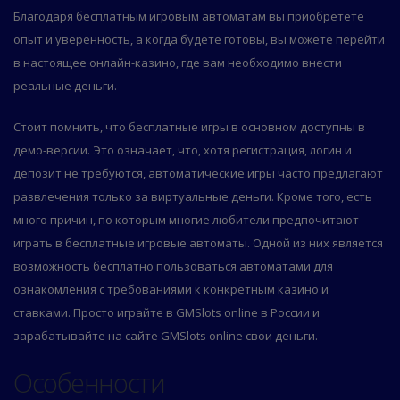
Благодаря бесплатным игровым автоматам вы приобретете
опыт и уверенность, а когда будете готовы, вы можете перейти
в настоящее онлайн-казино, где вам необходимо внести
реальные деньги.
Стоит помнить, что бесплатные игры в основном доступны в
демо-версии. Это означает, что, хотя регистрация, логин и
депозит не требуются, автоматические игры часто предлагают
развлечения только за виртуальные деньги. Кроме того, есть
много причин, по которым многие любители предпочитают
играть в бесплатные игровые автоматы. Одной из них является
возможность бесплатно пользоваться автоматами для
ознакомления с требованиями к конкретным казино и
ставками. Просто играйте в GMSlots online в России и
зарабатывайте на сайте GMSlots online свои деньги.
Особенности