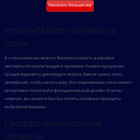
Показать больше игр
Игра на GMSlots - автоматы и
слоты
В этом казино вы можете бесплатно играть в игровые
автоматы без регистрации и проверки. Казино предлагает
лучшие варианты для каждого игрока. Вам не нужно знать
английский, чтобы начать игру. Все современные слоты имеют
интуитивно понятный и функциональный дизайн. Если вы
новичок, вы сможете быстро понять основные принципы
выбранной машины.
Прогрессивные игровые
автоматы