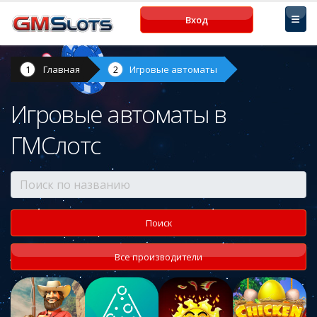
Вход
Главная
Игровые автоматы
Игровые автоматы в
ГМСлотс
Все производители